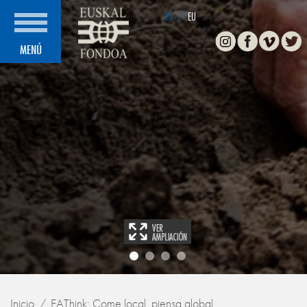
ES
/
EU
Instagram
Facebook
Vimeo
Twitte
MENÚ
Inicio
EAThink: Come local, piensa global