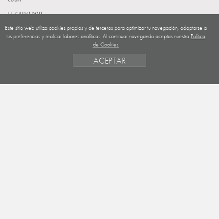
EL SALVADOR
Este sitio web utiliza cookies propias y de terceros para optimizar tu navegación, adaptarse a
GUATEMALA
tus preferencias y realizar labores analíticas. Al continuar navegando aceptas nuestra
Política
de Cookies.
NICARAGUA
ACEPTAR
SAHARA OCCIDENTAL
EUROPA
HONDURAS
ESTADO DE FINANCIACION
FORMAS DE GESTIÓN Y CRITERIOS
PRIORIDADES GEOGRÁFICAS
SAHARA
OBJETIVOS
ACTIVIDADES