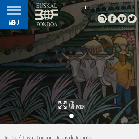
ES
/
EU
Instagram
Facebook
Vimeo
Twitte
MENÚ
Inicio
Euskal Fondoa: Líneas de trabajo