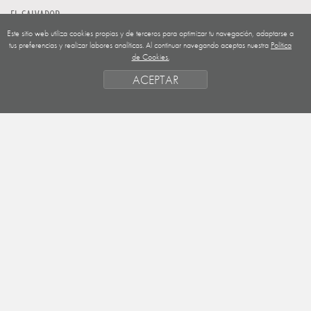
EL SALVADOR
Este sitio web utiliza cookies propias y de terceros para optimizar tu navegación, adaptarse a
GUATEMALA
tus preferencias y realizar labores analíticas. Al continuar navegando aceptas nuestra
Política
de Cookies.
NICARAGUA
ACEPTAR
SAHARA OCCIDENTAL
EUROPA
HONDURAS
ESTADO DE FINANCIACION
FORMAS DE GESTIÓN Y CRITERIOS
PRIORIDADES GEOGRÁFICAS
SAHARA
OBJETIVOS
ACTIVIDADES