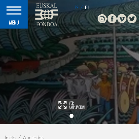
ES
/
EU
Instagram
Facebook
Vimeo
Twitte
MENÚ
Inicio
Auditorías