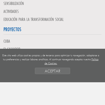
SENSIBILIZACIÓN
ACTIVIDADES
EDUCACIÓN PARA LA TRANSFORMACIÓN SOCIAL
PROYECTOS
CUBA
EL SALVADOR
Este sitio web utiliza cookies propias y de terceros para optimizar tu navegación, adaptarse a
GUATEMALA
tus preferencias y realizar labores analíticas. Al continuar navegando aceptas nuestra
Política
de Cookies.
NICARAGUA
ACEPTAR
SAHARA OCCIDENTAL
EUROPA
HONDURAS
ESTADO DE FINANCIACION
FORMAS DE GESTIÓN Y CRITERIOS