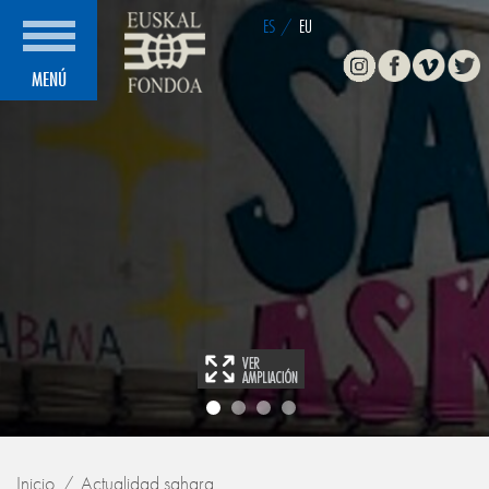
ES
/
EU
Instagram
Facebook
Vimeo
Twitte
MENÚ
Inicio
Actualidad sahara