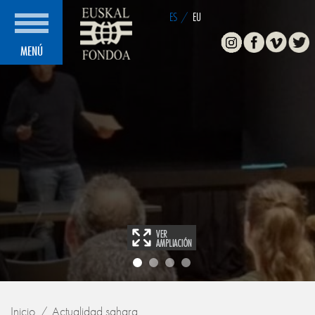
ES
/
EU
Instagram
Facebook
Vimeo
Twitte
MENÚ
Inicio
Actualidad sahara