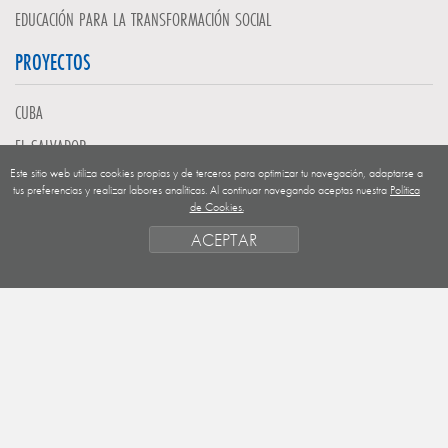
EDUCACIÓN PARA LA TRANSFORMACIÓN SOCIAL
PROYECTOS
CUBA
EL SALVADOR
Este sitio web utiliza cookies propias y de terceros para optimizar tu navegación, adaptarse a
GUATEMALA
tus preferencias y realizar labores analíticas. Al continuar navegando aceptas nuestra
Política
de Cookies.
NICARAGUA
ACEPTAR
SAHARA OCCIDENTAL
EUROPA
HONDURAS
ESTADO DE FINANCIACION
FORMAS DE GESTIÓN Y CRITERIOS
PRIORIDADES GEOGRÁFICAS