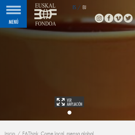
ES
/
EU
Instagram
Facebook
Vimeo
Twitte
MENÚ
Inicio
EAThink: Come local, piensa global