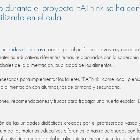
o durante el proyecto EAThink se ha con
lizarlo en el aula.
s
unidades didácticas
creadas por el profesorado vasco y europeo 
 materias educativas diferentes temas relacionados con la soberanía 
obales de la alimentación, publicidad de los alimentos…
cesarias para implementar los talleres “EAThink: come local, piensa
la alimentación con alumnas/os de primaria y secundaria.
iones, recomendaciones y trucos para trabajar una huerta escolar.
ón de las unidades didácticas creadas por el profesorado vasc
ulum de las materias educativas diferentes temas relacionados con l
al e histórica, mercado global alimentario, importancia de las abeja