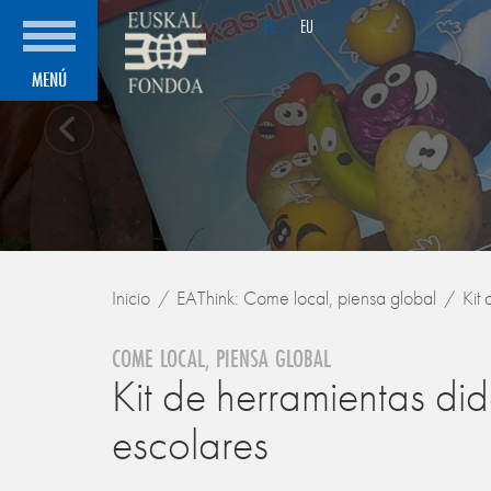
ES
/
EU
MENÚ
Inicio
EAThink: Come local, piensa global
Kit 
COME LOCAL, PIENSA GLOBAL
Kit de herramientas did
escolares