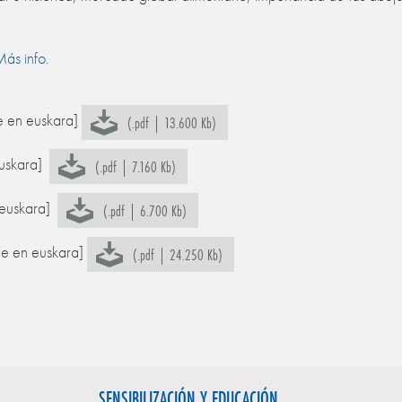
ás info.
le en euskara]
(.pdf | 13.600 Kb)
euskara]
(.pdf | 7.160 Kb)
n euskara]
(.pdf | 6.700 Kb)
ble en euskara]
(.pdf | 24.250 Kb)
SENSIBILIZACIÓN Y EDUCACIÓN