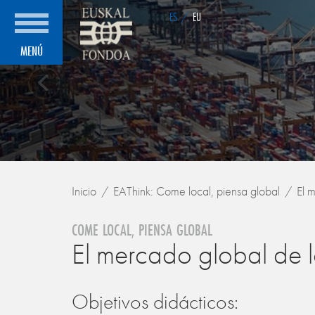
ES
/
EU
MENÚ
Inicio
EAThink: Come local, piensa global
El 
COME LOCAL, PIENSA GLOBAL
El mercado global de 
Objetivos didácticos: