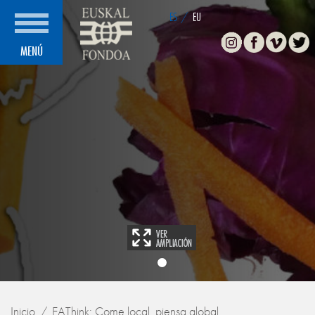
ES
/
EU
Instagram
Facebook
Vimeo
Twitte
MENÚ
Inicio
EAThink: Come local, piensa global