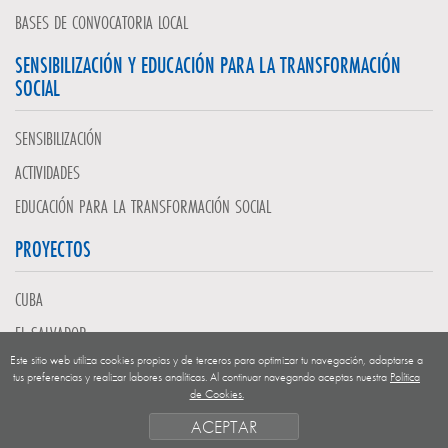
BASES DE CONVOCATORIA LOCAL
SENSIBILIZACIÓN Y EDUCACIÓN PARA LA TRANSFORMACIÓN
SOCIAL
SENSIBILIZACIÓN
ACTIVIDADES
EDUCACIÓN PARA LA TRANSFORMACIÓN SOCIAL
PROYECTOS
CUBA
EL SALVADOR
Este sitio web utiliza cookies propias y de terceros para optimizar tu navegación, adaptarse a
GUATEMALA
tus preferencias y realizar labores analíticas. Al continuar navegando aceptas nuestra
Política
de Cookies.
NICARAGUA
ACEPTAR
SAHARA OCCIDENTAL