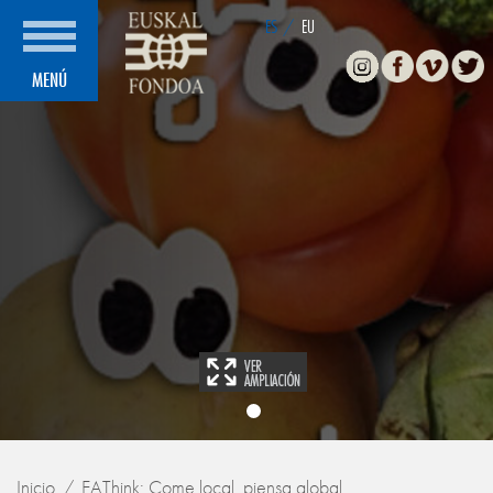
ES
/
EU
Instagram
Facebook
Vimeo
Twitte
MENÚ
Inicio
EAThink: Come local, piensa global