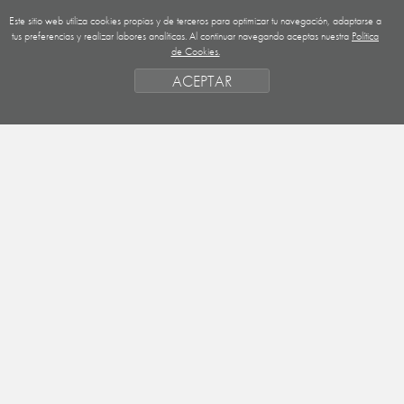
Este sitio web utiliza cookies propias y de terceros para optimizar tu navegación, adaptarse a
GUATEMALA
tus preferencias y realizar labores analíticas. Al continuar navegando aceptas nuestra
Política
de Cookies.
NICARAGUA
ACEPTAR
SAHARA OCCIDENTAL
EUROPA
HONDURAS
ESTADO DE FINANCIACION
FORMAS DE GESTIÓN Y CRITERIOS
PRIORIDADES GEOGRÁFICAS
SAHARA
OBJETIVOS
ACTIVIDADES
ENTIDADES