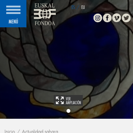
ES
/
EU
Instagram
Facebook
Vimeo
Twitte
MENÚ
Inicio
Actualidad sahara