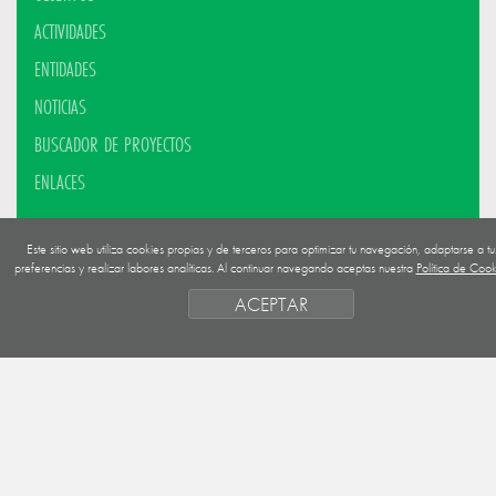
ACTIVIDADES
ENTIDADES
NOTICIAS
BUSCADOR DE PROYECTOS
ENLACES
Este sitio web utiliza cookies propias y de terceros para optimizar tu navegación, adaptarse a tu
preferencias y realizar labores analíticas. Al continuar navegando aceptas nuestra
Política de Cook
ACCESO RESTRINGIDO
ACEPTAR