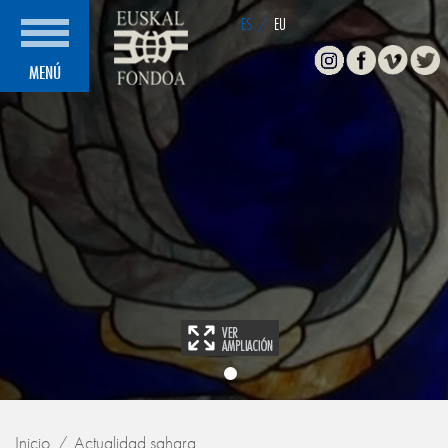
ES
/
EU
Instagram
Facebook
Vimeo
Twitte
MENÚ
Inicio
Actualidad sahara