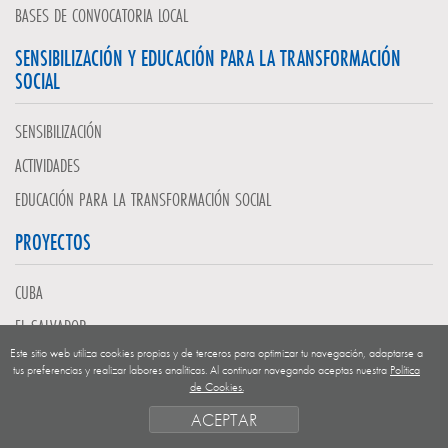
BASES DE CONVOCATORIA LOCAL
SENSIBILIZACIÓN Y EDUCACIÓN PARA LA TRANSFORMACIÓN
SOCIAL
SENSIBILIZACIÓN
ACTIVIDADES
EDUCACIÓN PARA LA TRANSFORMACIÓN SOCIAL
PROYECTOS
CUBA
EL SALVADOR
Este sitio web utiliza cookies propias y de terceros para optimizar tu navegación, adaptarse a
GUATEMALA
tus preferencias y realizar labores analíticas. Al continuar navegando aceptas nuestra
Política
de Cookies.
NICARAGUA
ACEPTAR
SAHARA OCCIDENTAL