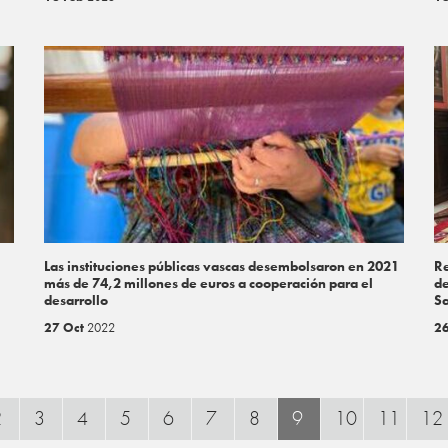
Las instituciones públicas vascas desembolsaron en 2021
Re
más de 74,2 millones de euros a cooperación para el
de
desarrollo
S
27 Oct
2022
2
2
3
4
5
6
7
8
9
10
11
12