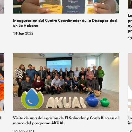
La
pr
Inauguración del Centro Coordinador de la Discapacidad
ay
en La Habana
pr
19 Jun
2023
1
l
Visita de una delegación de El Salvador y Costa Rica en el
Jo
marco del programa AKUAL
in
18 Feb
2023
1