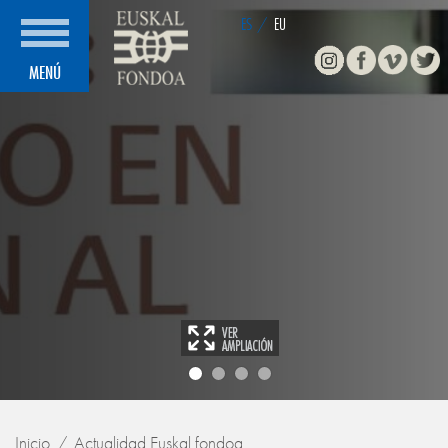
ES
/
EU
Instagram
Facebook
Vimeo
Twitte
MENÚ
Inicio
Actualidad Euskal fondoa