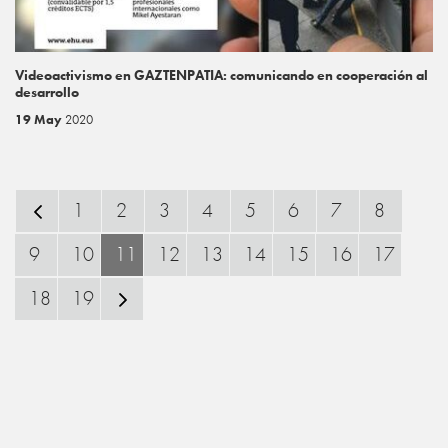
Videoactivismo en GAZTENPATIA: comunicando en cooperación al
desarrollo
19 May
2020
1
2
3
4
5
6
7
8
9
10
11
12
13
14
15
16
17
18
19