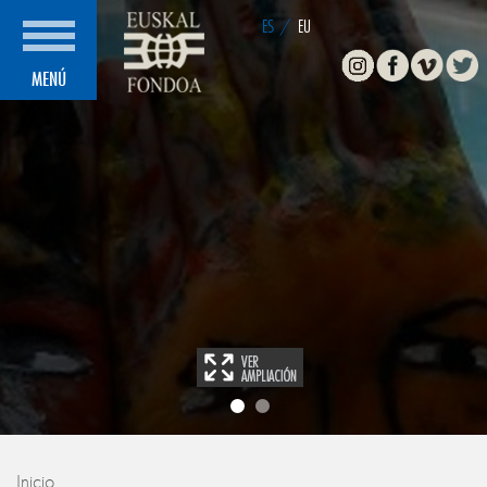
ES
/
EU
Instagram
Facebook
Vimeo
Twitte
MENÚ
Inicio