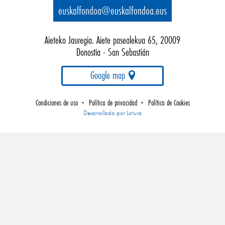
euskalfondoa@euskalfondoa.eus
Aieteko Jauregia. Aiete pasealekua 65, 20009
Donostia - San Sebastián
Google map
Condiciones de uso
Política de privacidad
Política de Cookies
•
•
Empresa
Desarrollado por Lotura
de
desarrollo
web
gipuzkoa