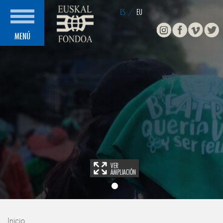
ES
/
EU
Instagram
Facebook
Vimeo
Twitte
MENÚ
Inicio