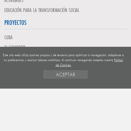
ACTIVIDADES
EDUCACIÓN PARA LA TRANSFORMACIÓN SOCIAL
PROYECTOS
CUBA
EL SALVADOR
Este sitio web utiliza cookies propias y de terceros para optimizar tu navegación, adaptarse a
GUATEMALA
tus preferencias y realizar labores analíticas. Al continuar navegando aceptas nuestra
Política
de Cookies.
NICARAGUA
ACEPTAR
SAHARA OCCIDENTAL
EUROPA
HONDURAS
ESTADO DE FINANCIACION
FORMAS DE GESTIÓN Y CRITERIOS
PRIORIDADES GEOGRÁFICAS