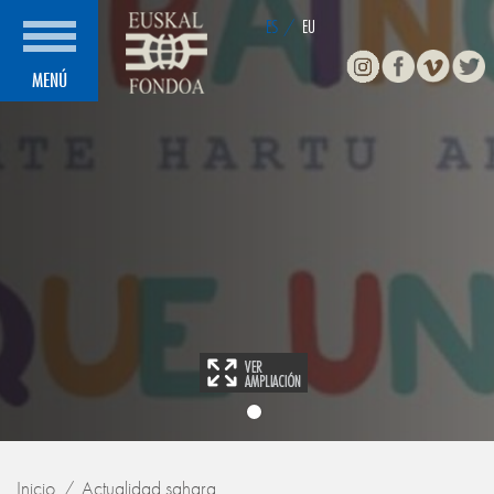
ES
/
EU
Instagram
Facebook
Vimeo
Twitte
MENÚ
Inicio
Actualidad sahara