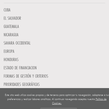
CUBA
EL SALVADOR
GUATEMALA
NICARAGUA
SAHARA OCCIDENTAL
EUROPA
HONDURAS
ESTADO DE FINANCIACION
FORMAS DE GESTIÓN Y CRITERIOS
PRIORIDADES GEOGRÁFICAS
Este sitio web utiliza cookies propias y de terceros para optimizar tu navegación, adaptarse a tus
SAHARA
preferencias y realizar labores analíticas. Al continuar navegando aceptas nuestra
Política de
Cookies.