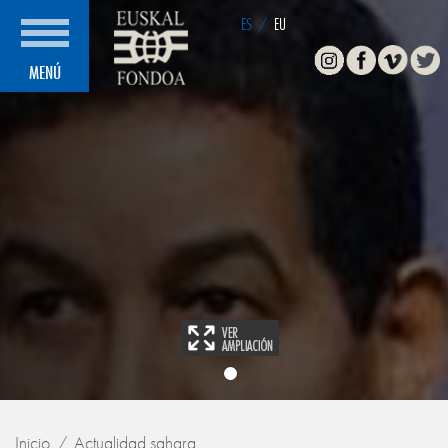
ES
/
EU
Instagram
Facebook
Vimeo
Twitte
MENÚ
Inicio
Actualidad sahara