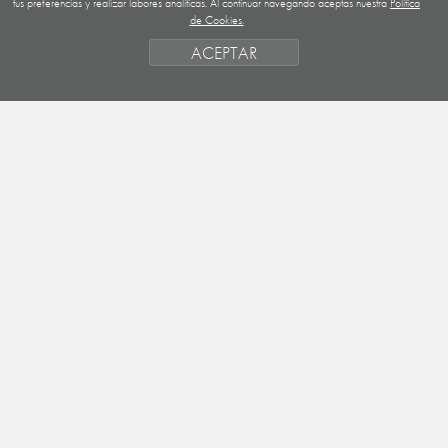
tus preferencias y realizar labores analíticas. Al continuar navegando aceptas nuestra
Política
de Cookies.
NICARAGUA
ACEPTAR
SAHARA OCCIDENTAL
EUROPA
HONDURAS
ESTADO DE FINANCIACION
FORMAS DE GESTIÓN Y CRITERIOS
PRIORIDADES GEOGRÁFICAS
SAHARA
OBJETIVOS
ACTIVIDADES
ENTIDADES
NOTICIAS