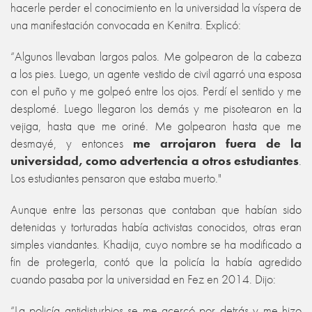
hacerle perder el conocimiento en la universidad la víspera de
una manifestación convocada en Kenitra. Explicó:
“Algunos llevaban largos palos. Me golpearon de la cabeza
a los pies. Luego, un agente vestido de civil agarró una esposa
con el puño y me golpeó entre los ojos. Perdí el sentido y me
desplomé. Luego llegaron los demás y me pisotearon en la
vejiga, hasta que me oriné. Me golpearon hasta que me
desmayé, y entonces
me arrojaron fuera de la
universidad, como advertencia a otros estudiantes
.
Los estudiantes pensaron que estaba muerto."
Aunque entre las personas que contaban que habían sido
detenidas y torturadas había activistas conocidos, otras eran
simples viandantes. Khadija, cuyo nombre se ha modificado a
fin de protegerla, contó que la policía la había agredido
cuando pasaba por la universidad en Fez en 2014. Dijo:
“La policía antidisturbios se me acercó por detrás y me hizo