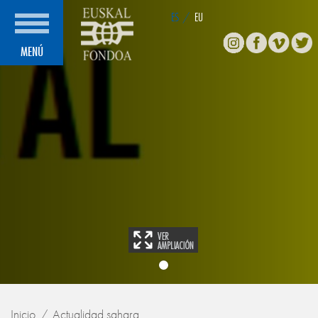
ES
/
EU
Instagram
Facebook
Vimeo
Twitte
MENÚ
Inicio
Actualidad sahara