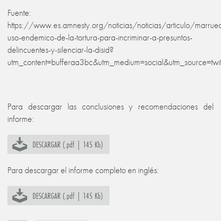
Fuente:
https://www.es.amnesty.org/noticias/noticias/articulo/marrue
uso-endemico-de-la-tortura-para-incriminar-a-presuntos-
delincuentes-y-silenciar-la-disid?
utm_content=bufferaa3bc&utm_medium=social&utm_source=twi
Para descargar las conclusiones y recomendaciones del
informe:
DESCARGAR (.pdf | 145 Kb)
Para descargar el informe completo en inglés:
DESCARGAR (.pdf | 145 Kb)