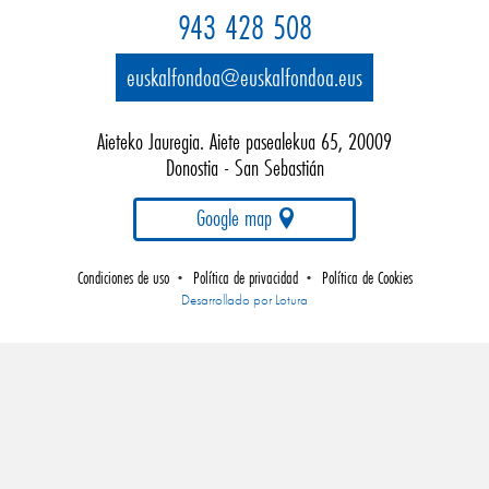
943 428 508
euskalfondoa@euskalfondoa.eus
Aieteko Jauregia. Aiete pasealekua 65, 20009
Donostia - San Sebastián
Google map
Condiciones de uso
Política de privacidad
Política de Cookies
•
•
Empresa
Desarrollado por Lotura
de
desarrollo
web
gipuzkoa