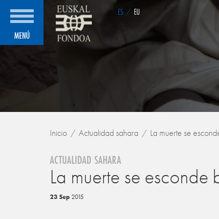
ES
/
EU
MENÚ
Inicio
Actualidad sahara
La muerte se escond
ACTUALIDAD SAHARA
La muerte se esconde 
23 Sep
2015