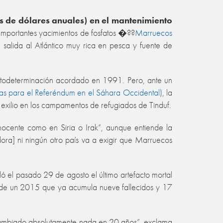
s de dólares anuales) en el mantenimiento
: importantes yacimientos de fosfatos �??
Marruecos
salida al Atlántico muy rica en pesca y fuente de
autodeterminación acordado en 1991. Pero, ante un
s para el Referéndum en el Sáhara Occidental)
, la
y exilio en los campamentos de refugiados de Tinduf.
cente como en Siria o Irak”, aunque entiende la
ora] ni ningún otro país va a exigir que Marruecos
 el pasado 29 de agosto el último artefacto mortal
 de un 2015 que ya acumula nueve fallecidos y 17
a cambiado absolutamente nada en 20 años”, exclama