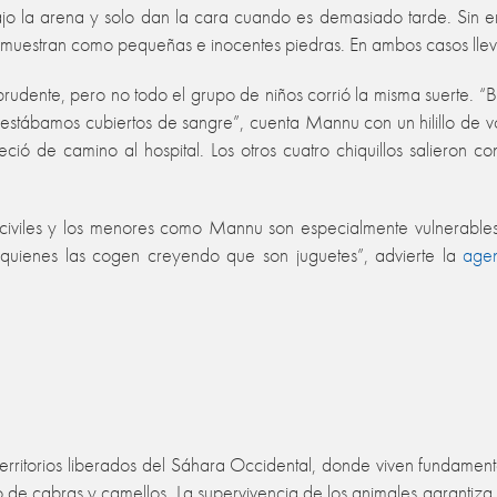
ajo la arena y solo dan la cara cuando es demasiado tarde. Sin e
e muestran como pequeñas e inocentes piedras. En ambos casos llevan 
prudente, pero no todo el grupo de niños corrió la misma suerte. “B
 estábamos cubiertos de sangre”, cuenta Mannu con un hilillo de v
lleció de camino al hospital. Los otros cuatro chiquillos salieron
 civiles y los menores como Mannu son especialmente vulnerable
, quienes las cogen creyendo que son juguetes”, advierte la
age
territorios liberados del Sáhara Occidental, donde viven fundame
do de cabras y camellos. La supervivencia de los animales garantiz