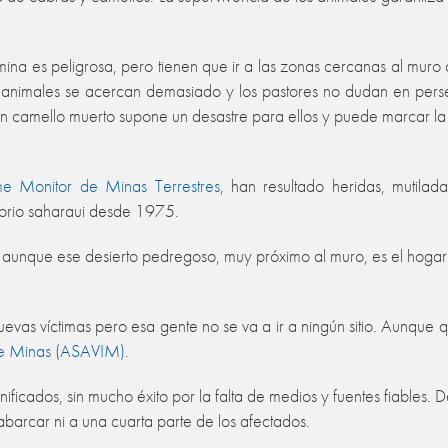
ina es peligrosa, pero tienen que ir a las zonas cercanas al muro
 animales se acercan demasiado y los pastores no dudan en perseg
Un camello muerto supone un desastre para ellos y puede marcar la fr
me Monitor de Minas Terrestres
, han resultado heridas, mutilad
itorio saharaui desde 1975.
te, aunque ese desierto pedregoso, muy próximo al muro, es el ho
as víctimas pero esa gente no se va a ir a ningún sitio. Aunque qui
 de Minas (ASAVIM)
.
ificados, sin mucho éxito por la falta de medios y fuentes fiable
 abarcar ni a una cuarta parte de los afectados.