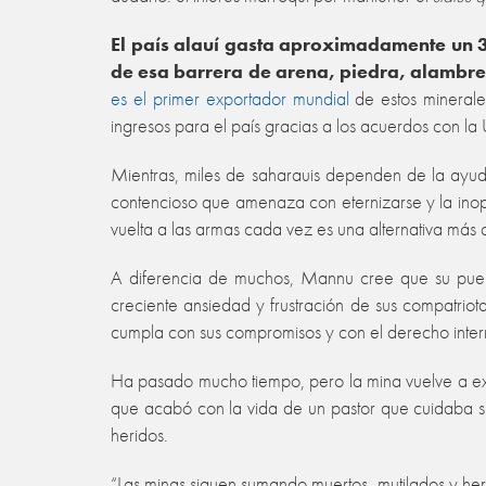
El país alauí gasta aproximadamente un 3
de esa barrera de arena, piedra, alambre
es el primer exportador mundial
de estos minerale
ingresos para el país gracias a los acuerdos con la
Mientras, miles de saharauis dependen de la ayud
contencioso que amenaza con eternizarse y la in
vuelta a las armas cada vez es una alternativa más 
A diferencia de muchos, Mannu cree que su pueb
creciente ansiedad y frustración de sus compatrio
cumpla con sus compromisos y con el derecho inter
Ha pasado mucho tiempo, pero la mina vuelve a exp
que acabó con la vida de un pastor que cuidaba 
heridos.
“Las minas siguen sumando muertos, mutilados y he