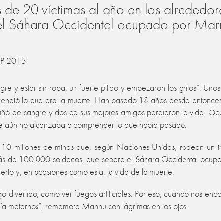
ás de 20 víctimas al año en los alreded
el Sáhara Occidental ocupado por Marr
EP 2015
e y estar sin ropa, un fuerte pitido y empezaron los gritos”. Unos 
rendió lo que era la muerte. Han pasado 18 años desde entonces,
ó de sangre y dos de sus mejores amigos perdieron la vida. Ocurrió e
que aún no alcanzaba a comprender lo que había pasado.
y 10 millones de minas que, según Naciones Unidas, rodean un 
s de 100.000 soldados, que separa el Sáhara Occidental ocupado 
desierto y, en ocasiones como esta, la vida de la muerte.
divertido, como ver fuegos artificiales. Por eso, cuando nos enco
día matarnos”, rememora Mannu con lágrimas en los ojos.