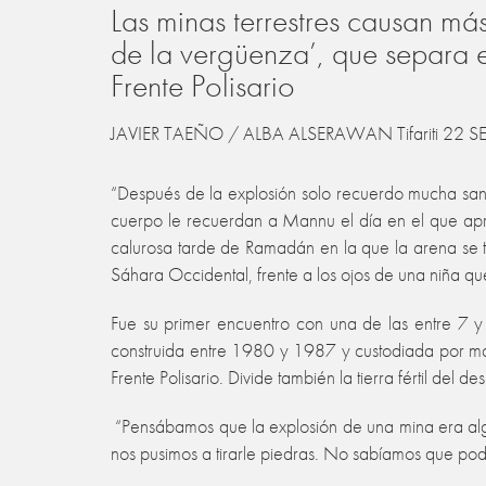
Las minas terrestres causan m
de la vergüenza’, que separa 
Frente Polisario
JAVIER TAEÑO / ALBA ALSERAWAN Tifariti 22 S
“Después de la explosión solo recuerdo mucha sangr
cuerpo le recuerdan a Mannu el día en el que ap
calurosa tarde de Ramadán en la que la arena se tiñ
Sáhara Occidental, frente a los ojos de una niña 
Fue su primer encuentro con una de las entre 7 
construida entre 1980 y 1987 y custodiada por má
Frente Polisario. Divide también la tierra fértil del 
“Pensábamos que la explosión de una mina era algo 
nos pusimos a tirarle piedras. No sabíamos que po