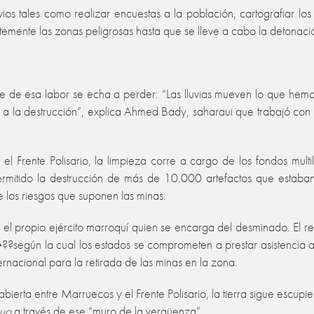
ios tales como realizar encuestas a la población, cartografiar lo
entemente las zonas peligrosas hasta que se lleve a cabo la detonaci
 de esa labor se echa a perder: “Las lluvias mueven lo que hemo
 a la destrucción”, explica Ahmed Bady, saharaui que trabajó con 
r el Frente Polisario, la limpieza corre a cargo de los fondos mu
ermitido la destrucción de más de 10.000 artefactos que estaba
 los riesgos que suponen las minas.
 el propio ejército marroquí quien se encarga del desminado. El rei
?según la cual los estados se comprometen a prestar asistencia al 
ernacional para la retirada de las minas en la zona.
ierta entre Marruecos y el Frente Polisario, la tierra sigue escupi
uo
a través de ese “muro de la vergüenza”.