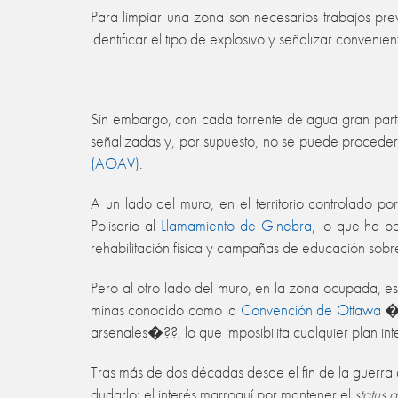
Para limpiar una zona son necesarios trabajos prev
identificar el tipo de explosivo y señalizar conveni
Sin embargo, con cada torrente de agua gran parte
señalizadas y, por supuesto, no se puede proceder
(AOAV)
.
A un lado del muro, en el territorio controlado po
Polisario al
Llamamiento de Ginebra
, lo que ha p
rehabilitación física y campañas de educación sobre
Pero al otro lado del muro, en la zona ocupada, es
minas conocido como la
Convención de Ottawa
�?
arsenales�??, lo que imposibilita cualquier plan int
Tras más de dos décadas desde el fin de la guerra ab
dudarlo: el interés marroquí por mantener el
status
q