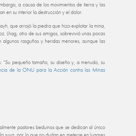
mbargo, a causa de los movimientos de tierra y las
en su interior la destrucción y el dolor.
ayh, que arrojó la piedra que hizo explotar la mina,
oz. Lhag, otro de sus amigos, sobrevivió unas pocas
 con algunos rasguños y heridas menores, aunque las
s: “Su pequeño tamaño, su diseño y, a menudo, su
ncia de la ONU para la Acción contra las Minas
ntalmente pastores beduinos que se dedican al único
a la suya, por lo que no dudan en meterse en lugares