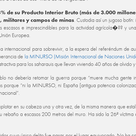
% de su Producto Interior Bruto (más de 3.000 millone
, militares y campos de minas
. Custodia así un jugoso botín
s escasos e imprescindibles para la actividad agrícola�?? y una 
 Unión Europea.
a internacional para sobrevivir, a la espera del referéndum de 
operancia de
la MINURSO (Misión Internacional de Naciones Unida
atractiva para los saharauis que llevan viviendo 40 años de olvido 
lo no debería retomar la guerra porque “muere mucha gente ino
tas porque “ni la MINURSO, ni España [antigua potencia colonizad
nacional”.
lotar en su cabeza una y otra vez, de la misma manera que estalló
su rebaño a escasos 200 metros del muro. Ha sido la 26ª víctima
ridos cuyo único delito fue pasar por el lugar equivocado. No h