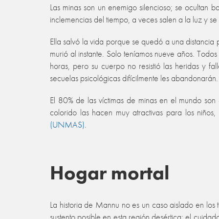
Las minas son un enemigo silencioso; se ocultan b
inclemencias del tiempo, a veces salen a la luz y s
Ella salvó la vida porque se quedó a una distancia 
murió al instante. Solo teníamos nueve años. Todos
horas, pero su cuerpo no resistió las heridas y fa
secuelas psicológicas difícilmente les abandonarán.
El 80% de las víctimas de minas en el mundo son
colorido las hacen muy atractivas para los niños
(UNMAS)
.
Hogar mortal
La historia de Mannu no es un caso aislado en los 
sustento posible en esta región desértica: el cuida