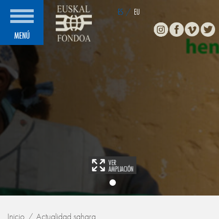
ES
/
EU
Instagram
Facebook
Vimeo
Twitte
MENÚ
Inicio
Actualidad sahara