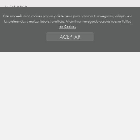
EL SALVADOR
Este sitio web utiliza cookies propias y de terceros para optimizar tu navegación, adaptarse a
GUATEMALA
tus preferencias y realizar labores analíticas. Al continuar navegando aceptas nuestra
Política
de Cookies.
NICARAGUA
ACEPTAR
SAHARA OCCIDENTAL
EUROPA
HONDURAS
ESTADO DE FINANCIACION
FORMAS DE GESTIÓN Y CRITERIOS
PRIORIDADES GEOGRÁFICAS
SAHARA
OBJETIVOS
ACTIVIDADES