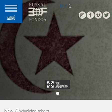
ES
/
EU
Instagram
Facebook
Vimeo
Twitte
MENÚ
Inicio
Actualidad sahara