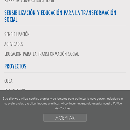
BASES DE CONVOCATORIA LOCAL
SENSIBILIZACIÓN Y EDUCACIÓN PARA LA TRANSFORMACIÓN
SOCIAL
SENSIBILIZACIÓN
ACTIVIDADES
EDUCACIÓN PARA LA TRANSFORMACIÓN SOCIAL
PROYECTOS
CUBA
EL SALVADOR
Este sitio web utiliza cookies propias y de terceros para optimizar tu navegación, adaptarse a
GUATEMALA
tus preferencias y realizar labores analíticas. Al continuar navegando aceptas nuestra
Política
de Cookies.
NICARAGUA
ACEPTAR
SAHARA OCCIDENTAL