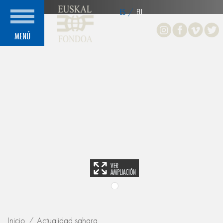
ES
/
EU
Instagram
Facebook
Vimeo
Twitte
MENÚ
Inicio
Actualidad sahara