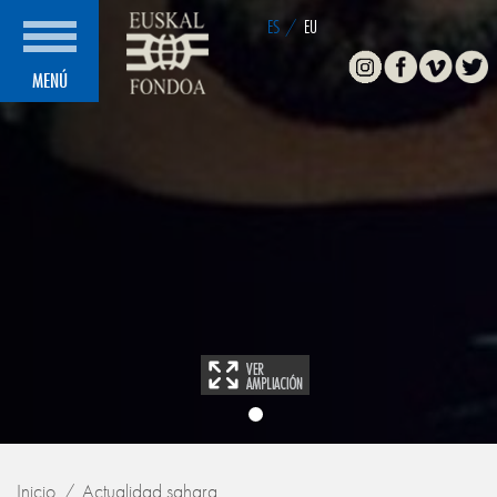
ES
/
EU
Instagram
Facebook
Vimeo
Twitte
MENÚ
Inicio
Actualidad sahara