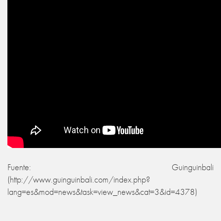
Fuente: Guinguinbali
(http://www.guinguinbali.com/index.php?
lang=es&mod=news&task=view_news&cat=3&id=4378)