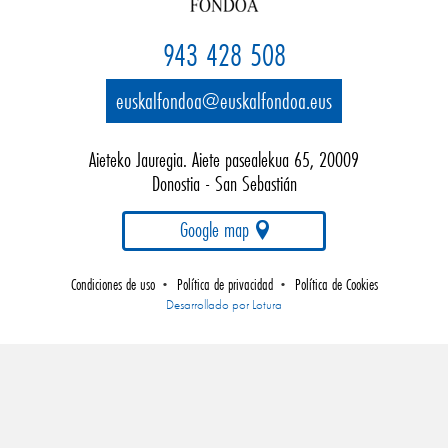
943 428 508
euskalfondoa@euskalfondoa.eus
Aieteko Jauregia. Aiete pasealekua 65, 20009
Donostia - San Sebastián
Google map
Condiciones de uso
Política de privacidad
Política de Cookies
•
•
Empresa
Desarrollado por Lotura
de
desarrollo
web
gipuzkoa