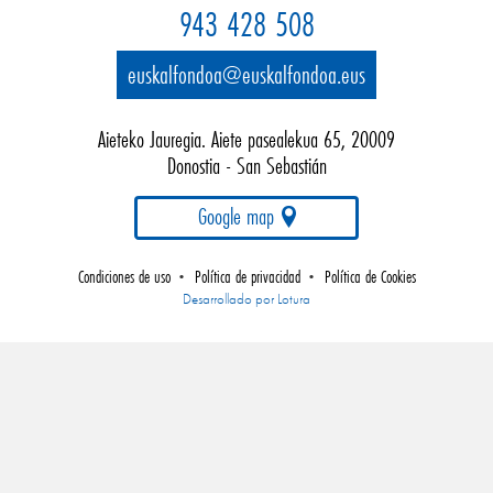
943 428 508
euskalfondoa@euskalfondoa.eus
Aieteko Jauregia. Aiete pasealekua 65, 20009
Donostia - San Sebastián
Google map
Condiciones de uso
Política de privacidad
Política de Cookies
•
•
Empresa
Desarrollado por Lotura
de
desarrollo
web
gipuzkoa