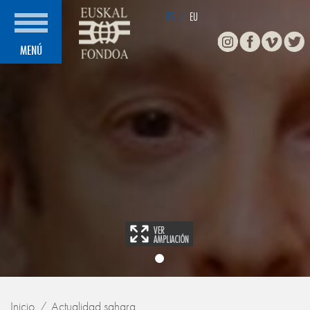
ES
/
EU
Instagram
Facebook
Vimeo
Twitte
MENÚ
Inicio
Actualidad sahara