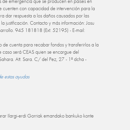
nes de emergencia que se producen en países en
que cuenten con capacidad de intervención para la
ra dar respuesta a los daños causados por las
a justificación.
Contacto y más información: Josu
arrollo. 945 181818 (Ext. 52195) - E-mail:
 de cuenta para recabar fondos y transferirlos a la
ste caso será CEAS quien se encargue del
ahara. Att. Sara. C/ del Pez, 27 - 1º dcha -
de estas ayudas
rar Ilargi-erdi Gorriak emandako bankuko konte