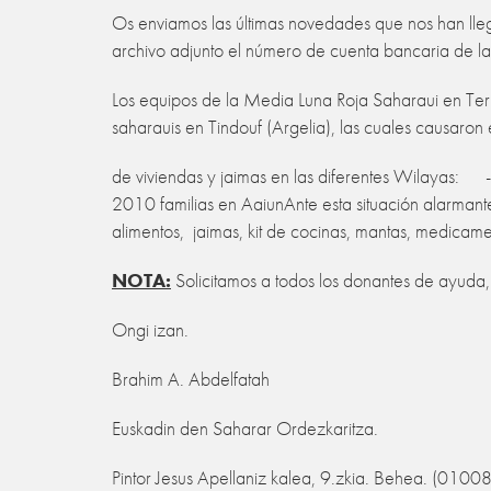
Os enviamos las últimas novedades que nos han lle
archivo adjunto el número de cuenta bancaria de l
Los equipos de la Media Luna Roja Saharaui en Terr
saharauis en Tindouf (Argelia), las cuales causaron 
de viviendas y jaimas en las diferentes Wilaya
2010 familias en AaiunAnte esta situación alarmant
alimentos, jaimas, kit de cocinas, mantas, medicam
NOTA:
Solicitamos a todos los donantes de ayuda, 
Ongi izan.
Brahim A. Abdelfatah
Euskadin den Saharar Ordezkaritza.
Pintor Jesus Apellaniz kalea, 9.zkia. Behea. (01008