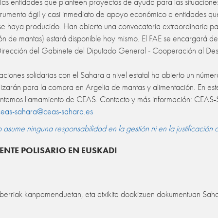
llas entidades que planteen proyectos de ayuda para las situacio
instrumento ágil y casi inmediato de apoyo económico a entidades 
se haya producido.
Han abierto una convocatoria extraordinaria pa
ón de mantas) estará disponible hoy mismo. El FAE se encargará de l
Dirección del Gabinete del Diputado General - Cooperación al Des
iones solidarias con el Sahara a nivel estatal ha abierto un número
ilizarán para la compra en Argelia de mantas y alimentación. En e
djuntamos llamamiento de CEAS. Contacto y más información: CEAS-S
ceas-sahara@ceas-sahara.es
sume ninguna responsabilidad en la gestión ni en la justificación 
ENTE POLISARIO EN EUSKADI
 berriak kanpamenduetan, eta atxikita doakizuen dokumentuan Saha