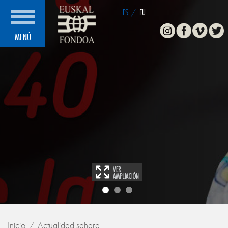
ES
/
EU
Instagram
Facebook
Vimeo
Twitte
MENÚ
Inicio
Actualidad sahara