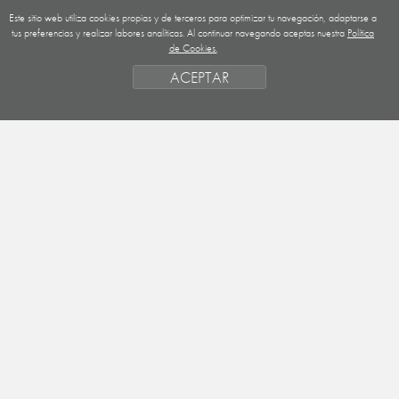
Este sitio web utiliza cookies propias y de terceros para optimizar tu navegación, adaptarse a
GUATEMALA
tus preferencias y realizar labores analíticas. Al continuar navegando aceptas nuestra
Política
de Cookies.
NICARAGUA
ACEPTAR
SAHARA OCCIDENTAL
EUROPA
HONDURAS
ESTADO DE FINANCIACION
FORMAS DE GESTIÓN Y CRITERIOS
PRIORIDADES GEOGRÁFICAS
SAHARA
OBJETIVOS
ACTIVIDADES
ENTIDADES