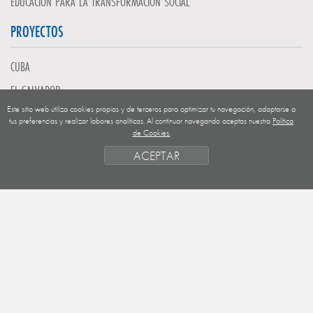
EDUCACIÓN PARA LA TRANSFORMACIÓN SOCIAL
PROYECTOS
CUBA
EL SALVADOR
Este sitio web utiliza cookies propias y de terceros para optimizar tu navegación, adaptarse a
GUATEMALA
tus preferencias y realizar labores analíticas. Al continuar navegando aceptas nuestra
Política
de Cookies.
NICARAGUA
ACEPTAR
SAHARA OCCIDENTAL
EUROPA
HONDURAS
ESTADO DE FINANCIACION
FORMAS DE GESTIÓN Y CRITERIOS
PRIORIDADES GEOGRÁFICAS