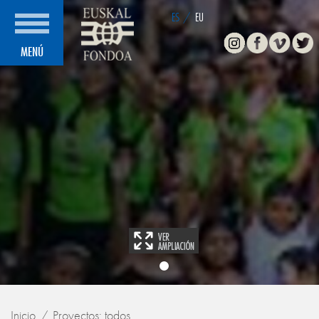
ES
/
EU
Instagram
Facebook
Vimeo
Twitte
MENÚ
Inicio
Proyectos: todos