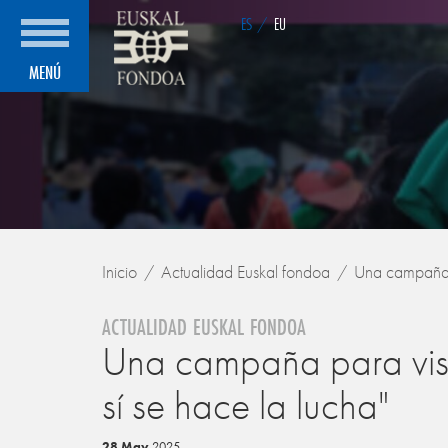
ES
/
EU
MENÚ
Inicio
Actualidad Euskal fondoa
Una campaña pa
ACTUALIDAD EUSKAL FONDOA
Una campaña para visib
sí se hace la lucha"
28 May
2025