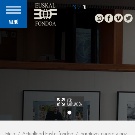
ES
/
EU
Instagram
Facebook
Vimeo
Twitte
MENÚ
Inicio
Actualidad Euskal fondoa
Sarajevo, guerra y paz