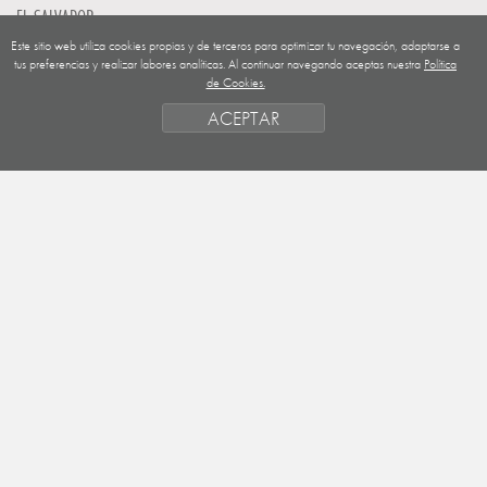
EL SALVADOR
Este sitio web utiliza cookies propias y de terceros para optimizar tu navegación, adaptarse a
GUATEMALA
tus preferencias y realizar labores analíticas. Al continuar navegando aceptas nuestra
Política
de Cookies.
NICARAGUA
ACEPTAR
SAHARA OCCIDENTAL
EUROPA
HONDURAS
ESTADO DE FINANCIACION
FORMAS DE GESTIÓN Y CRITERIOS
PRIORIDADES GEOGRÁFICAS
SAHARA
OBJETIVOS
ACTIVIDADES