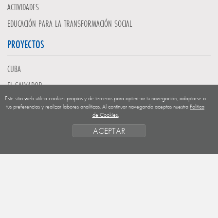
ACTIVIDADES
EDUCACIÓN PARA LA TRANSFORMACIÓN SOCIAL
PROYECTOS
CUBA
EL SALVADOR
Este sitio web utiliza cookies propias y de terceros para optimizar tu navegación, adaptarse a
GUATEMALA
tus preferencias y realizar labores analíticas. Al continuar navegando aceptas nuestra
Política
de Cookies.
NICARAGUA
ACEPTAR
SAHARA OCCIDENTAL
EUROPA
HONDURAS
ESTADO DE FINANCIACION
FORMAS DE GESTIÓN Y CRITERIOS
PRIORIDADES GEOGRÁFICAS