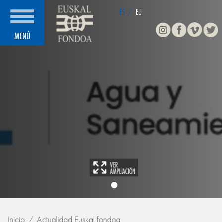
ES
/
EU
Instagram
Facebook
Vimeo
Twitte
MENÚ
Inicio
Actualidad Euskal fondoa