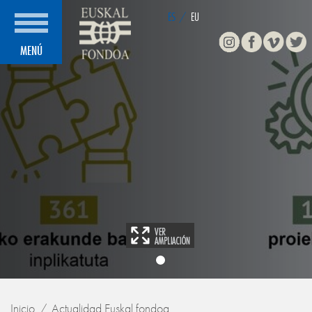
ES
/
EU
Instagram
Facebook
Vimeo
Twitte
MENÚ
Inicio
Actualidad Euskal fondoa