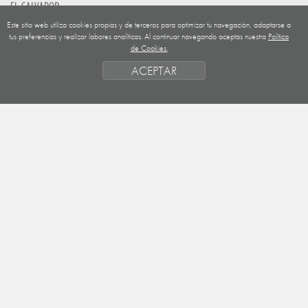
EL SALVADOR
Este sitio web utiliza cookies propias y de terceros para optimizar tu navegación, adaptarse a
GUATEMALA
tus preferencias y realizar labores analíticas. Al continuar navegando aceptas nuestra
Política
de Cookies.
NICARAGUA
ACEPTAR
SAHARA OCCIDENTAL
EUROPA
HONDURAS
ESTADO DE FINANCIACION
FORMAS DE GESTIÓN Y CRITERIOS
PRIORIDADES GEOGRÁFICAS
SAHARA
OBJETIVOS
ACTIVIDADES