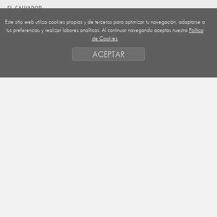
EL SALVADOR
Este sitio web utiliza cookies propias y de terceros para optimizar tu navegación, adaptarse a
GUATEMALA
tus preferencias y realizar labores analíticas. Al continuar navegando aceptas nuestra
Política
de Cookies.
NICARAGUA
ACEPTAR
SAHARA OCCIDENTAL
EUROPA
HONDURAS
ESTADO DE FINANCIACION
FORMAS DE GESTIÓN Y CRITERIOS
PRIORIDADES GEOGRÁFICAS
SAHARA
OBJETIVOS
ACTIVIDADES