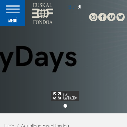
ES
/
EU
Instagram
Facebook
Vimeo
Twitte
MENÚ
Inicio
Actualidad Euskal fondoa