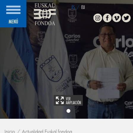
ES
/
EU
Instagram
Facebook
Vimeo
Twitte
MENÚ
Inicio
Actualidad Euskal fondoa