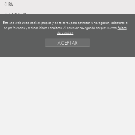
CUBA
EL SALVADOR
Este sitio web utiliza cookies propias y de terceros para optimizar tu navegación, adaptarse a
GUATEMALA
tus preferencias y realizar labores analíticas. Al continuar navegando aceptas nuestra
Política
de Cookies.
NICARAGUA
ACEPTAR
SAHARA OCCIDENTAL
EUROPA
HONDURAS
ESTADO DE FINANCIACION
FORMAS DE GESTIÓN Y CRITERIOS
PRIORIDADES GEOGRÁFICAS
SAHARA
OBJETIVOS