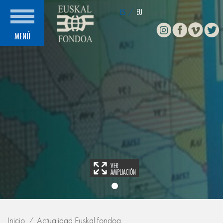
ES
/
EU
Instagram
Facebook
Vimeo
Twitte
MENÚ
Inicio
Actualidad Euskal fondoa