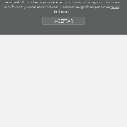
Este sitio web utiliza cookies propias y de terceros para optimizar tu navegación, adaptarse a
GUATEMALA
tus preferencias y realizar labores analíticas. Al continuar navegando aceptas nuestra
Política
de Cookies.
NICARAGUA
ACEPTAR
SAHARA OCCIDENTAL
EUROPA
HONDURAS
ESTADO DE FINANCIACION
FORMAS DE GESTIÓN Y CRITERIOS
PRIORIDADES GEOGRÁFICAS
SAHARA
OBJETIVOS
ACTIVIDADES
ENTIDADES