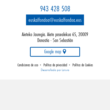
943 428 508
euskalfondoa@euskalfondoa.eus
Aieteko Jauregia. Aiete pasealekua 65, 20009
Donostia - San Sebastián
Google map
Condiciones de uso
Política de privacidad
Política de Cookies
•
•
Empresa
Desarrollado por Lotura
de
desarrollo
web
gipuzkoa