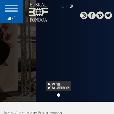
ES
/
EU
Instagram
Facebook
Vimeo
Twitte
MENÚ
Inicio
Actualidad Euskal fondoa