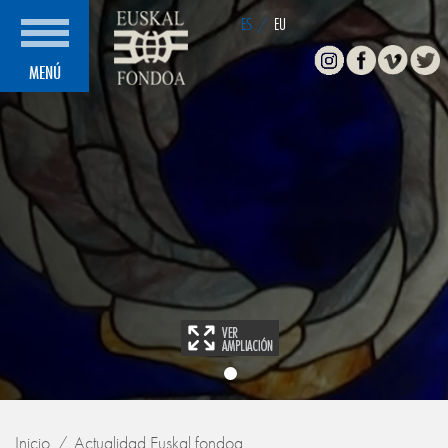
ES
/
EU
Instagram
Facebook
Vimeo
Twitte
MENÚ
Inicio
Actualidad Euskal fondoa