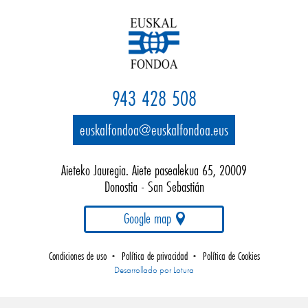
943 428 508
euskalfondoa@euskalfondoa.eus
Aieteko Jauregia. Aiete pasealekua 65, 20009
Donostia - San Sebastián
Google map
Condiciones de uso
Política de privacidad
Política de Cookies
•
•
Empresa
Desarrollado por Lotura
de
desarrollo
web