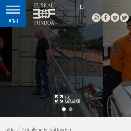
ES
/
EU
Instagram
Facebook
Vimeo
Twitte
MENÚ
Inicio
Actualidad Euskal fondoa