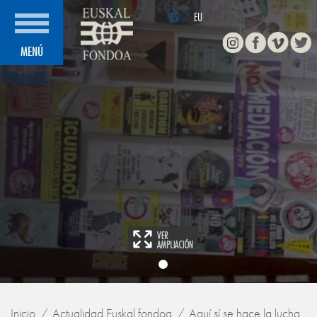
ES
/
EU
Instagram
Facebook
Vimeo
Twitte
MENÚ
Inicio
Actualidad Euskal fondoa
Aquí sí se hace la lucha