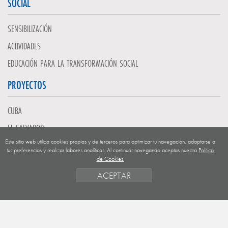
SOCIAL
SENSIBILIZACIÓN
ACTIVIDADES
EDUCACIÓN PARA LA TRANSFORMACIÓN SOCIAL
PROYECTOS
CUBA
EL SALVADOR
Este sitio web utiliza cookies propias y de terceros para optimizar tu navegación, adaptarse a
GUATEMALA
tus preferencias y realizar labores analíticas. Al continuar navegando aceptas nuestra
Política
de Cookies.
NICARAGUA
ACEPTAR
SAHARA OCCIDENTAL
EUROPA
HONDURAS