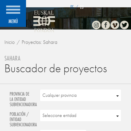
">
ES
/
EU
Instagram
Facebook
Vimeo
Twitte
MENÚ
Inicio
Proyectos: Sahara
SAHARA
Buscador de proyectos
PROVINCIA DE
LA ENTIDAD
SUBVENCIONADORA
POBLACIÓN /
ENTIDAD
SUBVENCIONADORA