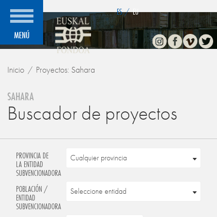
">
ES
/
EU
Instagram
Facebook
Vimeo
Twitte
MENÚ
Inicio
Proyectos: Sahara
SAHARA
Buscador de proyectos
PROVINCIA DE
LA ENTIDAD
SUBVENCIONADORA
POBLACIÓN /
ENTIDAD
SUBVENCIONADORA