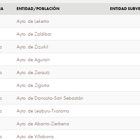
IA
ENTIDAD/POBLACIÓN
ENTIDAD SUBV
Ayto. de Lekeitio
Ayto. de Zaldibar
a
Ayto. de Zizurkil
Ayto. de Agurain
a
Ayto. de Zarautz
Ayto. de Zigoitia
a
Ayto. de Donostia-San Sebastián
a
Ayto. de Leaburu-Txarama
Ayto. de Abanto-Zierbena
a
Ayto. de Villabona