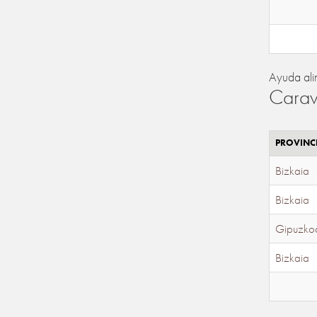
Ayuda ali
Carav
PROVINC
Bizkaia
Bizkaia
Gipuzko
Bizkaia