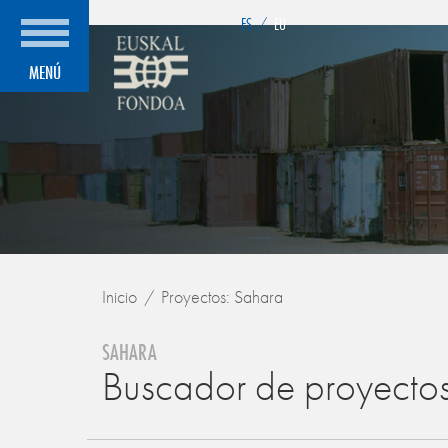
">
ES
/
EU
MENÚ
Inicio
Proyectos: Sahara
SAHARA
Buscador de proyecto