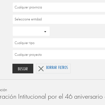
BORRAR FILTROS
BUSCAR
ación
ación Intitucional por el 46 aniversari