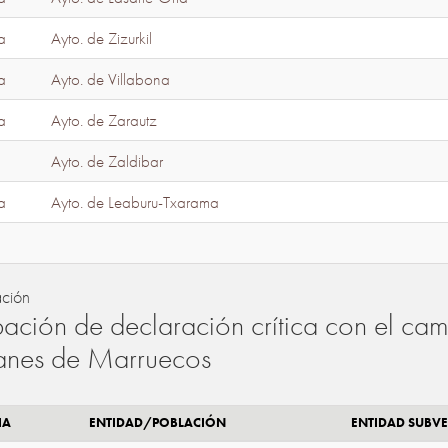
a
Ayto. de Zizurkil
a
Ayto. de Villabona
a
Ayto. de Zarautz
Ayto. de Zaldibar
a
Ayto. de Leaburu-Txarama
ación
ación de declaración crítica con el camb
lanes de Marruecos
IA
ENTIDAD/POBLACIÓN
ENTIDAD SUBV