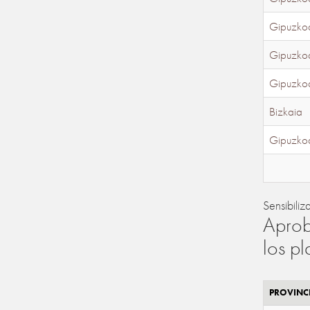
Gipuzko
Gipuzko
Gipuzko
Bizkaia
Gipuzko
Sensibiliz
Aprob
los p
PROVINC