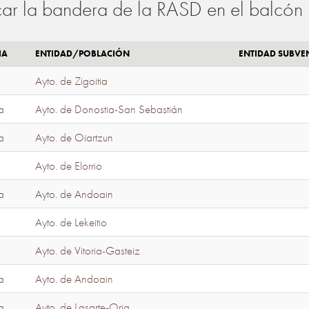
ar la bandera de la RASD en el balcón 
IA
ENTIDAD/POBLACIÓN
ENTIDAD SUBV
Ayto. de Zigoitia
a
Ayto. de Donostia-San Sebastián
a
Ayto. de Oiartzun
Ayto. de Elorrio
a
Ayto. de Andoain
Ayto. de Lekeitio
Ayto. de Vitoria-Gasteiz
a
Ayto. de Andoain
a
Ayto. de Lasarte-Oria