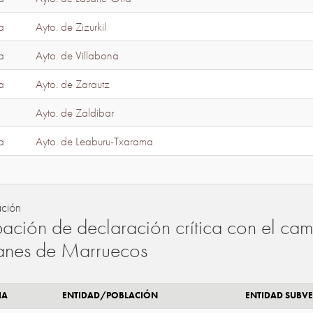
a
Ayto. de Zizurkil
a
Ayto. de Villabona
a
Ayto. de Zarautz
Ayto. de Zaldibar
a
Ayto. de Leaburu-Txarama
ación
ación de declaración crítica con el camb
lanes de Marruecos
IA
ENTIDAD/POBLACIÓN
ENTIDAD SUBV