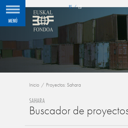
">
ES
/
EU
MENÚ
Inicio
Proyectos: Sahara
SAHARA
Buscador de proyecto