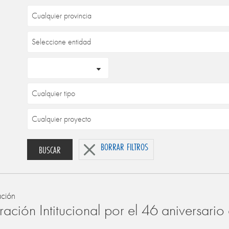
BORRAR FILTROS
BUSCAR
ación
ación Intitucional por el 46 aniversari