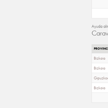
Ayuda ali
Carav
PROVINC
Bizkaia
Bizkaia
Gipuzko
Bizkaia