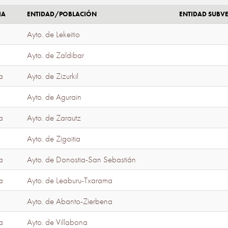
IA
ENTIDAD/POBLACIÓN
ENTIDAD SUBV
Ayto. de Lekeitio
Ayto. de Zaldibar
a
Ayto. de Zizurkil
Ayto. de Agurain
a
Ayto. de Zarautz
Ayto. de Zigoitia
a
Ayto. de Donostia-San Sebastián
a
Ayto. de Leaburu-Txarama
Ayto. de Abanto-Zierbena
a
Ayto. de Villabona