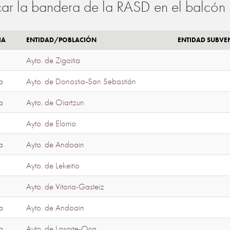
ar la bandera de la RASD en el balcón 
IA
ENTIDAD/POBLACIÓN
ENTIDAD SUBV
Ayto. de Zigoitia
a
Ayto. de Donostia-San Sebastián
a
Ayto. de Oiartzun
Ayto. de Elorrio
a
Ayto. de Andoain
Ayto. de Lekeitio
Ayto. de Vitoria-Gasteiz
a
Ayto. de Andoain
a
Ayto. de Lasarte-Oria