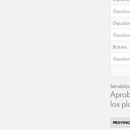
Gipuzko
Gipuzko
Gipuzko
Bizkaia
Gipuzko
Sensibiliz
Aprob
los p
PROVINC