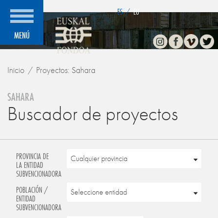
">
ES
/
EU
Instagram
Facebook
Vimeo
Twitte
MENÚ
Inicio
Proyectos: Sahara
SAHARA
Buscador de proyectos
PROVINCIA DE
LA ENTIDAD
SUBVENCIONADORA
POBLACIÓN /
ENTIDAD
SUBVENCIONADORA