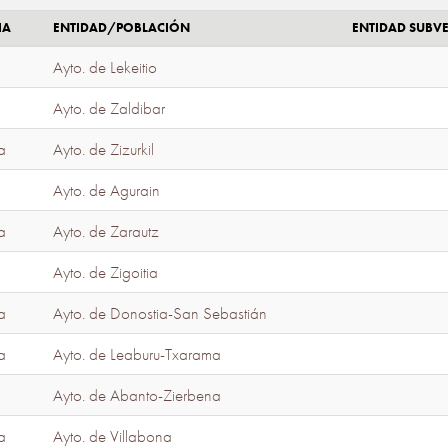
IA
ENTIDAD/POBLACIÓN
ENTIDAD SUBV
Ayto. de Lekeitio
Ayto. de Zaldibar
a
Ayto. de Zizurkil
Ayto. de Agurain
a
Ayto. de Zarautz
Ayto. de Zigoitia
a
Ayto. de Donostia-San Sebastián
a
Ayto. de Leaburu-Txarama
Ayto. de Abanto-Zierbena
a
Ayto. de Villabona