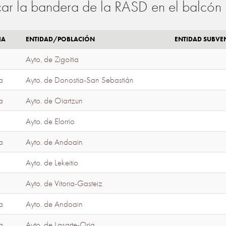
ar la bandera de la RASD en el balcón 
IA
ENTIDAD/POBLACIÓN
ENTIDAD SUBV
Ayto. de Zigoitia
a
Ayto. de Donostia-San Sebastián
a
Ayto. de Oiartzun
Ayto. de Elorrio
a
Ayto. de Andoain
Ayto. de Lekeitio
Ayto. de Vitoria-Gasteiz
a
Ayto. de Andoain
a
Ayto. de Lasarte-Oria