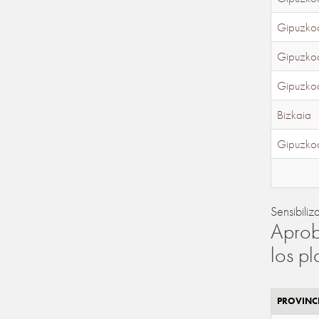
Gipuzko
Gipuzko
Gipuzko
Bizkaia
Gipuzko
Sensibiliz
Aprob
los p
PROVINC