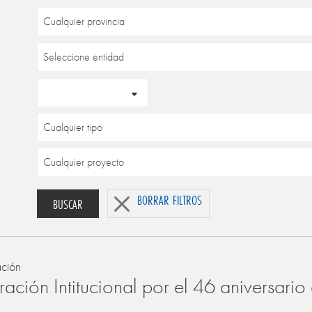
BORRAR FILTROS
BUSCAR
ación
ación Intitucional por el 46 aniversari