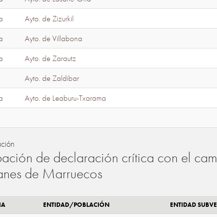
a
Ayto. de Zizurkil
a
Ayto. de Villabona
a
Ayto. de Zarautz
Ayto. de Zaldibar
a
Ayto. de Leaburu-Txarama
ación
ación de declaración crítica con el camb
lanes de Marruecos
IA
ENTIDAD/POBLACIÓN
ENTIDAD SUBV