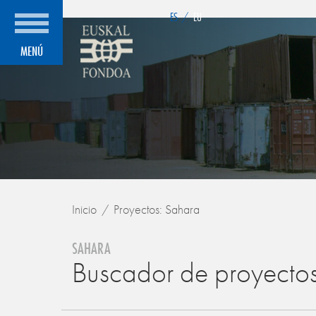
">
ES
/
EU
MENÚ
Inicio
Proyectos: Sahara
SAHARA
Buscador de proyecto