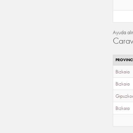
Ayuda ali
Carav
PROVINC
Bizkaia
Bizkaia
Gipuzko
Bizkaia