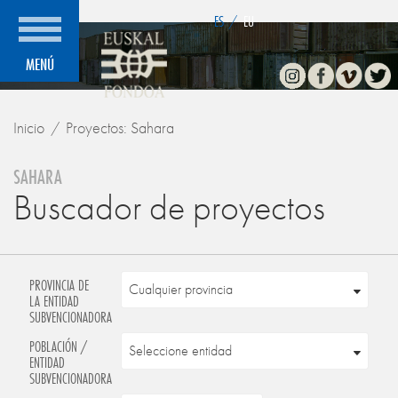
">
ES
/
EU
Instagram
Facebook
Vimeo
Twitte
MENÚ
Inicio
Proyectos: Sahara
SAHARA
Buscador de proyectos
PROVINCIA DE
LA ENTIDAD
SUBVENCIONADORA
POBLACIÓN /
ENTIDAD
SUBVENCIONADORA