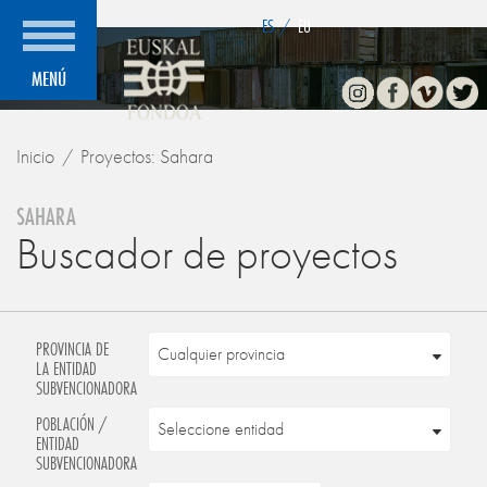
">
ES
/
EU
Instagram
Facebook
Vimeo
Twitte
MENÚ
Inicio
Proyectos: Sahara
SAHARA
Buscador de proyectos
PROVINCIA DE
LA ENTIDAD
SUBVENCIONADORA
POBLACIÓN /
ENTIDAD
SUBVENCIONADORA