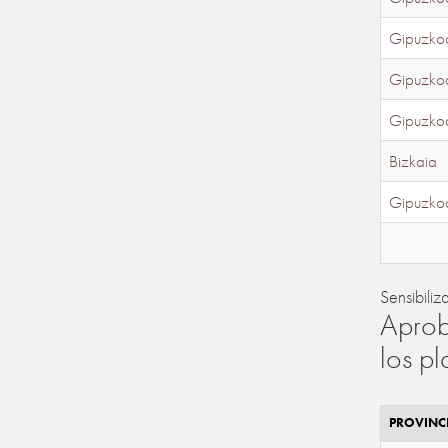
Gipuzko
Gipuzko
Gipuzko
Bizkaia
Gipuzko
Sensibiliz
Aprob
los p
PROVINC