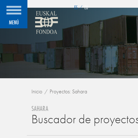
">
ES
/
EU
MENÚ
Inicio
Proyectos: Sahara
SAHARA
Buscador de proyecto