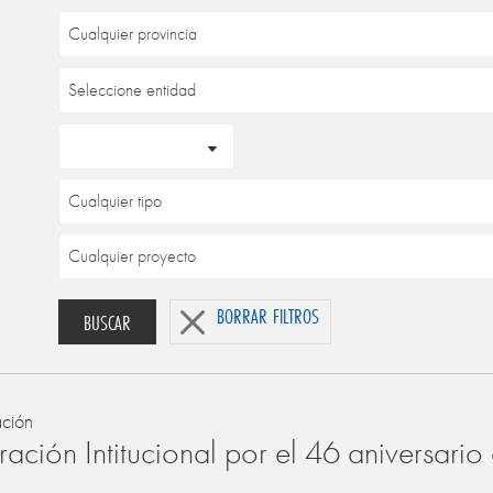
BORRAR FILTROS
BUSCAR
ación
ación Intitucional por el 46 aniversari