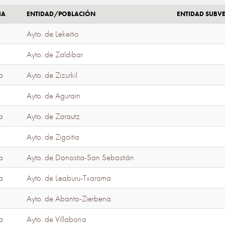
IA
ENTIDAD/POBLACIÓN
ENTIDAD SUBV
Ayto. de Lekeitio
Ayto. de Zaldibar
a
Ayto. de Zizurkil
Ayto. de Agurain
a
Ayto. de Zarautz
Ayto. de Zigoitia
a
Ayto. de Donostia-San Sebastián
a
Ayto. de Leaburu-Txarama
Ayto. de Abanto-Zierbena
a
Ayto. de Villabona