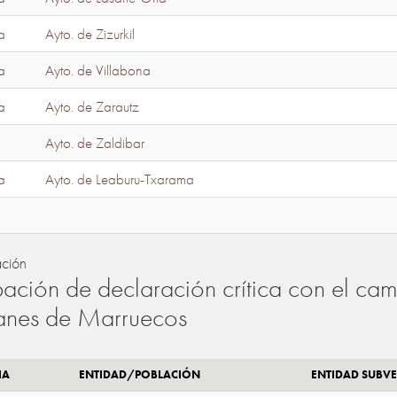
a
Ayto. de Zizurkil
a
Ayto. de Villabona
a
Ayto. de Zarautz
Ayto. de Zaldibar
a
Ayto. de Leaburu-Txarama
ación
ación de declaración crítica con el camb
lanes de Marruecos
IA
ENTIDAD/POBLACIÓN
ENTIDAD SUBV