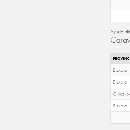
Ayuda ali
Carav
PROVINC
Bizkaia
Bizkaia
Gipuzko
Bizkaia