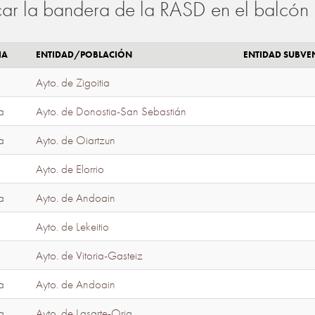
ar la bandera de la RASD en el balcón 
IA
ENTIDAD/POBLACIÓN
ENTIDAD SUBV
Ayto. de Zigoitia
a
Ayto. de Donostia-San Sebastián
a
Ayto. de Oiartzun
Ayto. de Elorrio
a
Ayto. de Andoain
Ayto. de Lekeitio
Ayto. de Vitoria-Gasteiz
a
Ayto. de Andoain
a
Ayto. de Lasarte-Oria