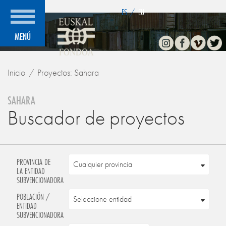
">
ES
/
EU
Instagram
Facebook
Vimeo
Twitte
MENÚ
Inicio
Proyectos: Sahara
SAHARA
Buscador de proyectos
PROVINCIA DE
LA ENTIDAD
SUBVENCIONADORA
POBLACIÓN /
ENTIDAD
SUBVENCIONADORA