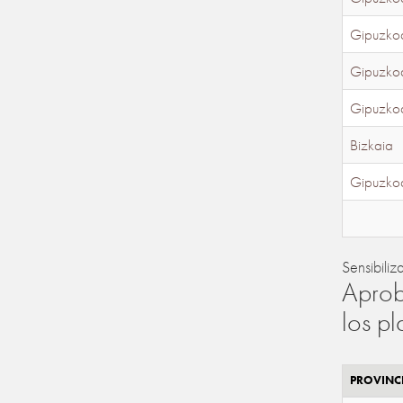
Gipuzko
Gipuzko
Gipuzko
Bizkaia
Gipuzko
Sensibiliz
Aprob
los p
PROVINC