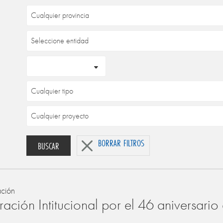
BORRAR FILTROS
BUSCAR
ación
ación Intitucional por el 46 aniversari