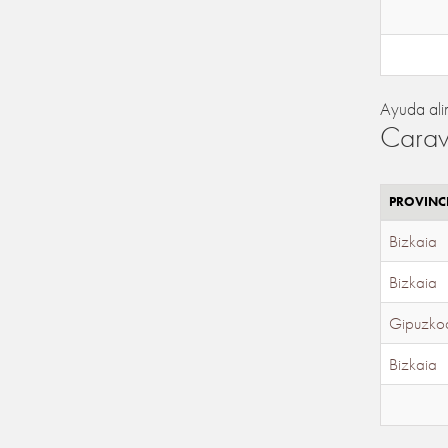
Ayuda ali
Carav
PROVINC
Bizkaia
Bizkaia
Gipuzko
Bizkaia