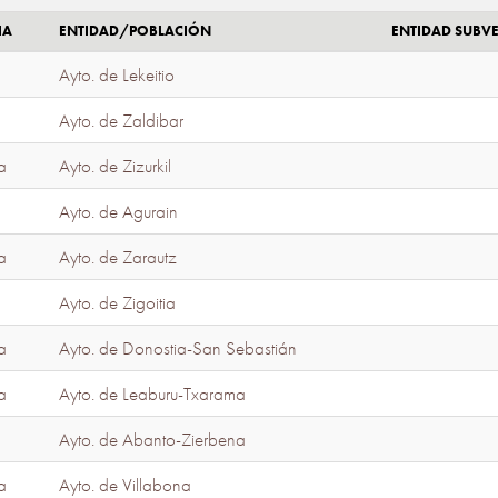
IA
ENTIDAD/POBLACIÓN
ENTIDAD SUBV
Ayto. de Lekeitio
Ayto. de Zaldibar
a
Ayto. de Zizurkil
Ayto. de Agurain
a
Ayto. de Zarautz
Ayto. de Zigoitia
a
Ayto. de Donostia-San Sebastián
a
Ayto. de Leaburu-Txarama
Ayto. de Abanto-Zierbena
a
Ayto. de Villabona