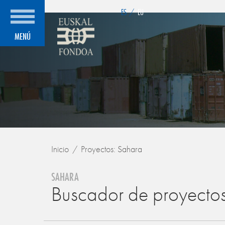
">
ES
/
EU
MENÚ
Inicio
Proyectos: Sahara
SAHARA
Buscador de proyecto