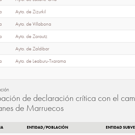
a
Ayto. de Zizurkil
a
Ayto. de Villabona
a
Ayto. de Zarautz
Ayto. de Zaldibar
a
Ayto. de Leaburu-Txarama
ación
ación de declaración crítica con el camb
lanes de Marruecos
IA
ENTIDAD/POBLACIÓN
ENTIDAD SUBV