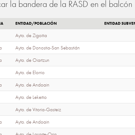
ar la bandera de la RASD en el balcón 
IA
ENTIDAD/POBLACIÓN
ENTIDAD SUBV
Ayto. de Zigoitia
a
Ayto. de Donostia-San Sebastián
a
Ayto. de Oiartzun
Ayto. de Elorrio
a
Ayto. de Andoain
Ayto. de Lekeitio
Ayto. de Vitoria-Gasteiz
a
Ayto. de Andoain
a
Ayto. de Lasarte-Oria